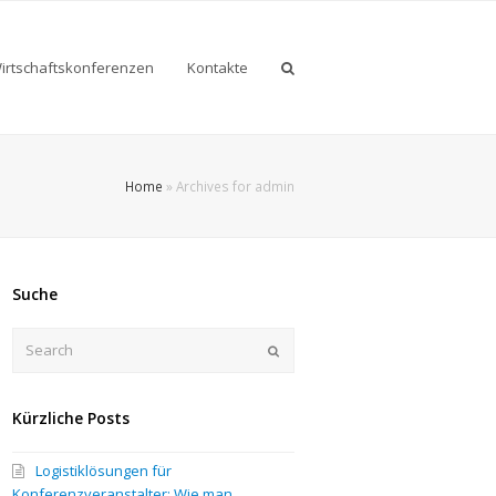
irtschaftskonferenzen
Kontakte
Home
»
Archives for admin
Suche
Search
Submit
Kürzliche Posts
Logistiklösungen für
Konferenzveranstalter: Wie man