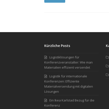
Kürzliche Posts
K
Logistiklösungen für
Konferenzveranstalter: Wie man
Materialien effizient versendet
Logistik für internationale
Konferenzen: Effiziente
Materialversendung mit digitalen
Lösungen
Ein Ikea Karlstad Bezug für die
Konferenz