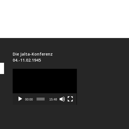
Die Jalta-Konferenz
04.-11.02.1945
Submit
Video
Player
00:00
15:48